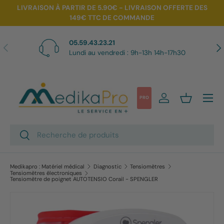
LIVRAISON À PARTIR DE 5.90€ - LIVRAISON OFFERTE DES
149€ TTC DE COMMANDE
Aller au contenu
05.59.43.23.21
Précédent
Sui
Lundi au vendredi : 9h-13h 14h-17h30
Menu
PRO
Se connecter
Panier
Recherche
Rechercher
Medikapro : Matériel médical
Diagnostic
Tensiomètres
Tensiomètres électroniques
Tensiomètre de poignet AUTOTENSIO Corail - SPENGLER