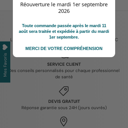
Réouverture le mardi 1er septembre
2026
Toute commande passée après le mardi 11
août sera traitée et expédiée à partir du mardi
EXPEDITION 24H (produits en stock)
1er septembre.
Livraison France métropolitaine offerte dès 149€ TTC
MERCI DE VOTRE COMPRÉHENSION
Mes Favoris
SERVICE CLIENT
Des conseils personnalisés pour chaque professionnel
de santé
DEVIS GRATUIT
Réponse garantie sous 24H (jours ouvrés)