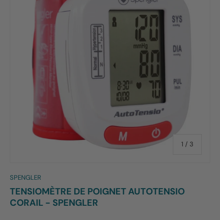
de
1
/
3
SPENGLER
TENSIOMÈTRE DE POIGNET AUTOTENSIO
CORAIL - SPENGLER