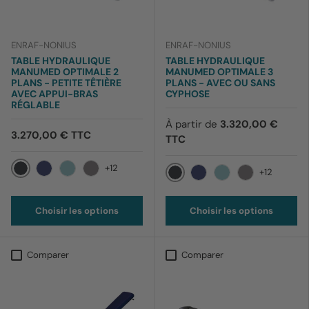
ENRAF-NONIUS
ENRAF-NONIUS
TABLE HYDRAULIQUE
TABLE HYDRAULIQUE
MANUMED OPTIMALE 2
MANUMED OPTIMALE 3
PLANS - PETITE TÊTIÈRE
PLANS - AVEC OU SANS
AVEC APPUI-BRAS
CYPHOSE
RÉGLABLE
À partir de
3.320,00 €
3.270,00 € TTC
TTC
+12
+12
012 Noir
169 Bleu barbeau
170 Bleu ciel
199 Lavande
012 Noir
169 Bleu barbeau
170 Bleu ciel
199 Lavande
Choisir les options
Choisir les options
Comparer
Comparer