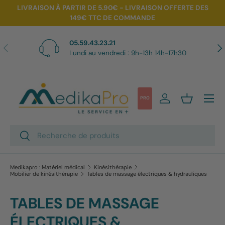
LIVRAISON À PARTIR DE 5.90€ - LIVRAISON OFFERTE DES
149€ TTC DE COMMANDE
Aller au contenu
05.59.43.23.21
Précédent
Sui
Lundi au vendredi : 9h-13h 14h-17h30
Menu
PRO
Se connecter
Panier
Recherche
Rechercher
Medikapro : Matériel médical
Kinésithérapie
Mobilier de kinésithérapie
Tables de massage électriques & hydrauliques
TABLES DE MASSAGE
ÉLECTRIQUES &