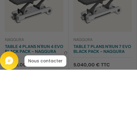
NAGGURA
NAGGURA
TABLE 4 PLANS N'RUN 4 EVO
TABLE 7 PLANS N'RUN 7 EVO
BLACK PACK - NAGGURA
BLACK PACK - NAGGURA
4.290,00 € TTC
5.040,00 € TTC
Ajouter au panier
Ajouter au panier
Comparer
Comparer