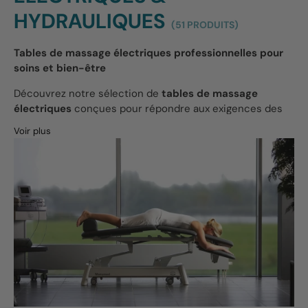
HYDRAULIQUES
(51 PRODUITS)
Tables de massage électriques professionnelles pour
soins et bien-être
Découvrez notre sélection de
tables de massage
électriques
conçues pour répondre aux exigences des
professionnels de santé, du bien-être et de l'esthétique.
Voir plus
Adaptées aux cabinets de kinésithérapie, centres de
soins, instituts de beauté ou cabinets d’ostéopathie, ces
tables assurent un confort optimal pour le praticien
comme pour le patient.
Nos modèles sont
électriques, robustes et silencieux
,
avec un réglage en hauteur facilité grâce à une
commande manuelle ou pédale. Vous trouverez des
options à
1 à 5 plans
avec dossier inclinable, têtière
amovible ou accoudoirs réglables. Le revêtement en
simili cuir médical est facile à désinfecter, garantissant
une hygiène parfaite.