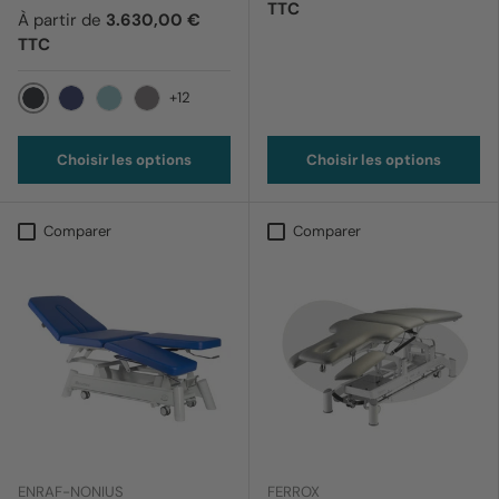
TTC
À partir de
3.630,00 €
TTC
+12
012 Noir
169 Bleu barbeau
170 Bleu ciel
199 Lavande
Choisir les options
Choisir les options
Comparer
Comparer
ENRAF-NONIUS
FERROX