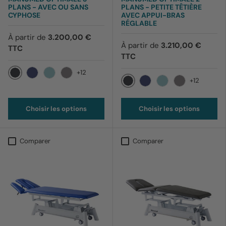
PLANS - AVEC OU SANS
PLANS - PETITE TÊTIÈRE
CYPHOSE
AVEC APPUI-BRAS
RÉGLABLE
À partir de
3.200,00 €
À partir de
3.210,00 €
TTC
TTC
+12
+12
012 Noir
169 Bleu barbeau
170 Bleu ciel
199 Lavande
012 Noir
169 Bleu barbeau
170 Bleu ciel
199 Lavande
Choisir les options
Choisir les options
Comparer
Comparer