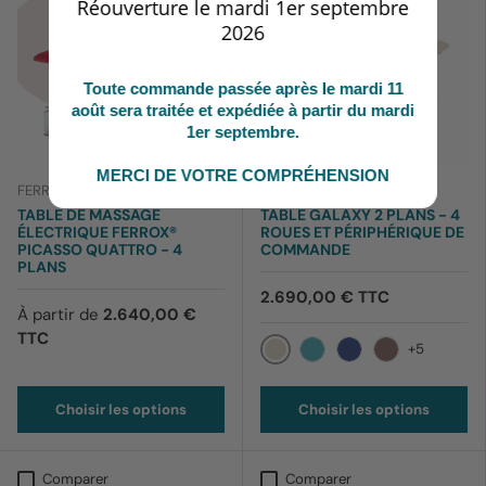
Réouverture le mardi 1er septembre
2026
Toute commande passée après le mardi 11
août sera traitée et expédiée à partir du mardi
1er septembre.
MERCI DE VOTRE COMPRÉHENSION
FERROX
MEDEN
TABLE DE MASSAGE
TABLE GALAXY 2 PLANS - 4
ÉLECTRIQUE FERROX®
ROUES ET PÉRIPHÉRIQUE DE
PICASSO QUATTRO - 4
COMMANDE
PLANS
2.690,00 € TTC
À partir de
2.640,00 €
TTC
+5
Beige clair
Bleu Iris
Bleu marine
Chocolat
Choisir les options
Choisir les options
Comparer
Comparer