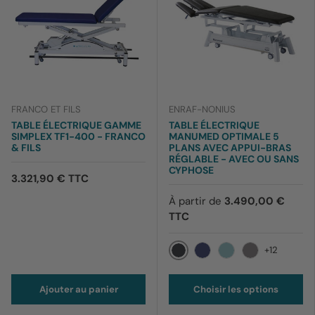
FRANCO ET FILS
ENRAF-NONIUS
TABLE ÉLECTRIQUE GAMME
TABLE ÉLECTRIQUE
SIMPLEX TF1-400 - FRANCO
MANUMED OPTIMALE 5
& FILS
PLANS AVEC APPUI-BRAS
RÉGLABLE - AVEC OU SANS
CYPHOSE
3.321,90 € TTC
À partir de
3.490,00 €
TTC
+12
012 Noir
169 Bleu barbeau
170 Bleu ciel
199 Lavande
Ajouter au panier
Choisir les options