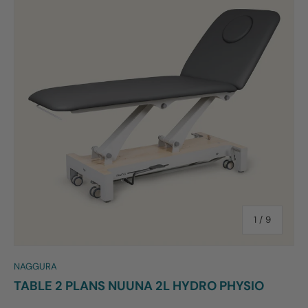
de
1
/
9
NAGGURA
TABLE 2 PLANS NUUNA 2L HYDRO PHYSIO