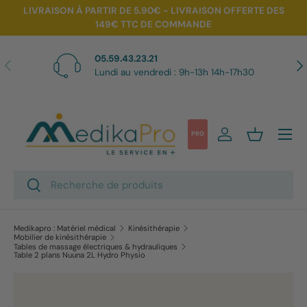
LIVRAISON À PARTIR DE 5.90€ - LIVRAISON OFFERTE DES
149€ TTC DE COMMANDE
Aller au contenu
05.59.43.23.21
Précédent
Sui
Lundi au vendredi : 9h-13h 14h-17h30
Menu
PRO
Se connecter
Panier
Recherche
Rechercher
Medikapro : Matériel médical
Kinésithérapie
Mobilier de kinésithérapie
Tables de massage électriques & hydrauliques
Table 2 plans Nuuna 2L Hydro Physio