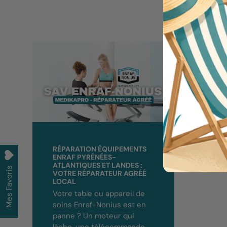
RÉPARATION ÉQUIPEMENTS
ENRAF PYRÉNÉES-
ATLANTIQUES ET LANDES :
Mes Favoris
VOTRE RÉPARATEUR AGRÉÉ
LOCAL
Votre table ou appareil de
soins Enraf-Nonius est en
panne ? Un moteur qui
lâche, une télécommande