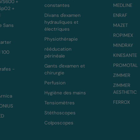
 VS600 +
constantes
MEDLINE
 SpO2 +
d
Divans d'examen
ENRAF
hydrauliques et
e Sans
MAZET
électriques
ROPIMEX
Physiothérapie
arter
MINDRAY
rééducation
l 100
KINESANTE
périnéale
PROMOTAL
Gants d'examen et
rafes -
chirurgie
ZIMMER
Perfusion
ZIMMER
AESTHETIC
Hygiène des mains
Arnica
FERROX
Tensiomètres
NONIUS
Stéthoscopes
ED
Colposcopes