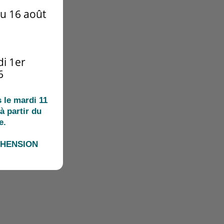
u 16 août
i 1er
6
le mardi 11
à partir du
e.
ÉHENSION