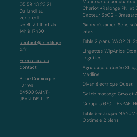
Moniteur de constantes
05 59 43 23 21
Chariot +Rallonge PNI et
Du lundi au
Capteur SpO2 + Brassar
vendredi
de 9h à 13h et de
Gants d'examen Sensisaf
14h à 17h30
latex
Table 2 plans SWOP 2L St
contact@medikapr
o.fr
Lingettes Wip'Anios Exce
lingettes
Formulaire de
contact
Agrafeuse cutanée 35 ag
Medline
6 rue Dominique
Divan électrique Quest
Larrea
64500 SAINT-
Gel de massage Cryo et 
JEAN-DE-LUZ
Curapuls 670 – ENRAF-
Table électrique MANUM
Optimale 2 plans