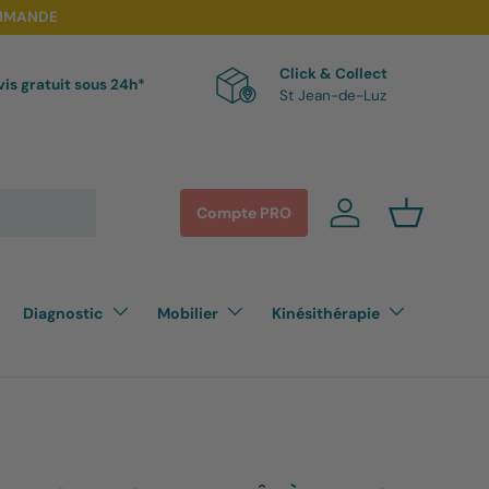
OMMANDE
Click & Collect
is gratuit sous 24h*
St Jean-de-Luz
Compte PRO
Se connecter
Panier
Diagnostic
Mobilier
Kinésithérapie
Table électrique MANUMED Optimale 2 plans - Petite Têtière avec appui-bras réglable