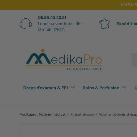
LIVRAI
Aller au contenu
05.59.43.23.21
Lundi au vendredi : 9h-
Expéditio
13h 14h-17h30
Re
Draps d'examen & EPI
Soins & Perfusion
U
Medikapro : Matériel médical
Kinésithérapie
Mobilier de kinésithéra