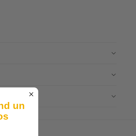
nd un
os