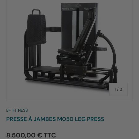
de
1
/
3
BH FITNESS
PRESSE À JAMBES M050 LEG PRESS
8.500,00 € TTC