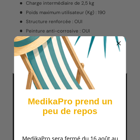
Charge intermédiaire de 2,5 kg
Poids maximum utilisateur (Kg) : 190
Structure renforcée : OUI
Peinture anti-corrosive : OUI
Pieds stabilisateurs réglables : OUI
Tuyaux arrondis : OUI
Eléments de réglage de couleur jaune : OUI
Carénages avant et arrières : OUI
MedikaPro prend un
peu de repos
MedikaPro sera fermé du 16 août au