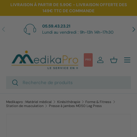
LIVRAISON À PARTIR DE 5.90€ - LIVRAISON OFFERTE DES
149€ TTC DE COMMANDE
Aller au contenu
05.59.43.23.21
Précédent
Sui
Lundi au vendredi : 9h-13h 14h-17h30
Menu
PRO
Se connecter
Panier
Recherche
Rechercher
Medikapro : Matériel médical
Kinésithérapie
Forme & Fitness
Station de musculation
Presse à jambes M050 Leg Press