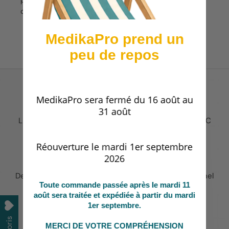
optimale.
MedikaPro prend un
peu de repos
MedikaPro sera fermé du 16 août au
EXPEDITION 24H (produits en stock)
31 août
Livraison France métropolitaine offerte dès 149€ TTC
Réouverture le mardi 1er septembre
2026
SERVICE CLIENT
Des conseils personnalisés pour chaque professionnel
Toute commande passée après le mardi 11
de santé
août sera traitée et expédiée à partir du mardi
1er septembre.
MERCI DE VOTRE COMPRÉHENSION