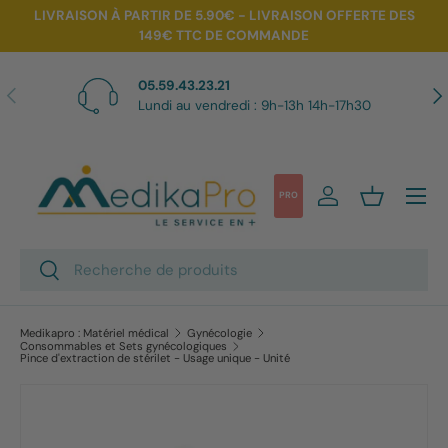
LIVRAISON À PARTIR DE 5.90€ - LIVRAISON OFFERTE DES
149€ TTC DE COMMANDE
Aller au contenu
05.59.43.23.21
Précédent
Sui
Lundi au vendredi : 9h-13h 14h-17h30
Menu
PRO
Se connecter
Panier
Recherche
Rechercher
Medikapro : Matériel médical
Gynécologie
Consommables et Sets gynécologiques
Pince d'extraction de stérilet - Usage unique - Unité