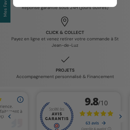
Mes Favoris
DEVIS GRATUIT
Réponse garantie sous 24H (jours ouvrés)
CLICK & COLLECT
Payez en ligne et venez retirer votre commande à St
Jean-de-Luz
PROJETS
Accompagnement personnalisé & Financement