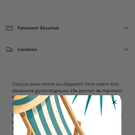
Paiement Sécurisé
Livraison
Conçue pour retirer un dispositif intra-utérin lors
d'examens gynécologiques. Elle permet de maintenir
les fils du dispositif et de le tirer vers le bas pour
l’extraire.
Elle permet également de maintenir une compresse
pour désinfecter la zone avant la pose d’un
nouveau DIU. Fabriquée en polyamide et
polyoxyméthylène, elle allie ergonomie et hygiène