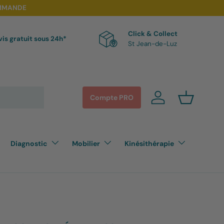
OMMANDE
Click & Collect
is gratuit sous 24h*
St Jean-de-Luz
Compte PRO
Se connecter
Panier
Diagnostic
Mobilier
Kinésithérapie