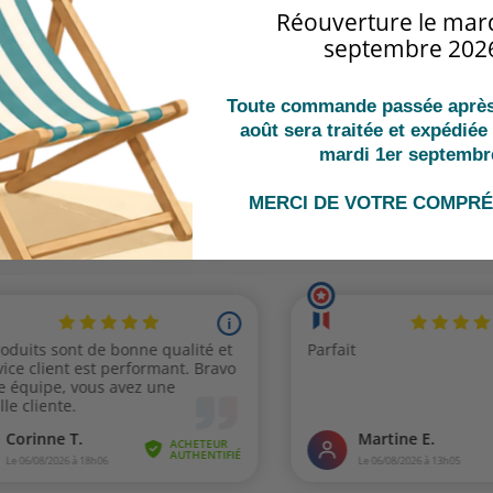
Réouverture le mard
septembre 202
Toute commande passée après 
août sera traitée et expédiée 
mardi 1er septembr
IENT
CLIC
DEVIS GRATUIT
sonnalisés
Payez en li
Réponse garantie sous 24H
MERCI DE VOTRE COMPR
ssionnel de
votre com
(jours ouvrés)