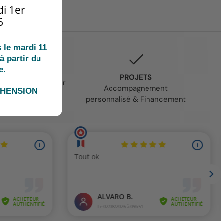
i 1er
6
le mardi 11
à partir du
e.
K & COLLECT
PROJETS
gne et venez retirer
Accompagnement
ÉHENSION
mande à St Jean-
personnalisé & Financement
de-Luz