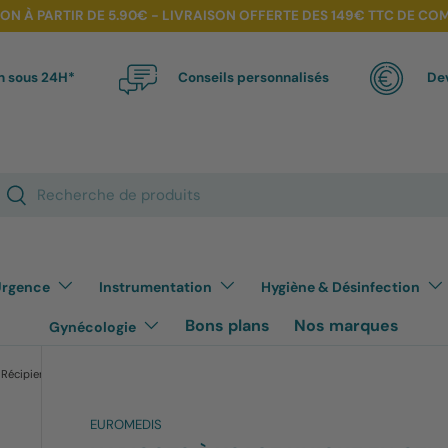
SON À PARTIR DE 5.90€ - LIVRAISON OFFERTE DES 149€ TTC DE C
n sous 24H*
Conseils personnalisés
Dev
cherche
Rechercher
rgence
Instrumentation
Hygiène & Désinfection
Bons plans
Nos marques
Gynécologie
 Récipients inox
Haricots à usage unique en cellulose moulé – Par 20
EUROMEDIS