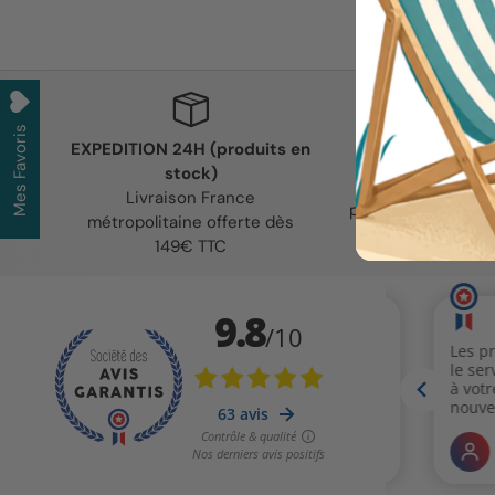
Mes Favoris
EXPEDITION 24H (produits en
SERVICE CL
stock)
Des conseils per
Livraison France
pour chaque profe
métropolitaine offerte dès
santé
149€ TTC