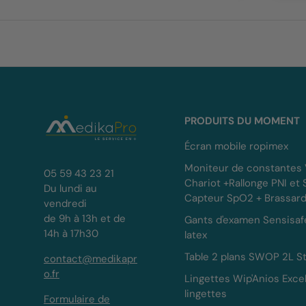
PRODUITS DU MOMENT
Écran mobile ropimex
Moniteur de constantes
05 59 43 23 21
Chariot +Rallonge PNI et
Du lundi au
Capteur SpO2 + Brassar
vendredi
de 9h à 13h et de
Gants d'examen Sensisaf
14h à 17h30
latex
Table 2 plans SWOP 2L St
contact@medikapr
o.fr
Lingettes Wip'Anios Exce
lingettes
Formulaire de