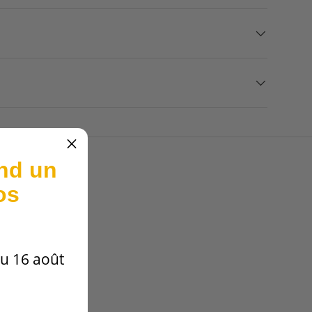
nd un
os
u 16 août