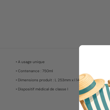
•
A usage unique
•
Contenance : 750ml
•
Dimensions produit : L 253mm x l 146mm x H 44mm
•
Dispositif médical de classe I