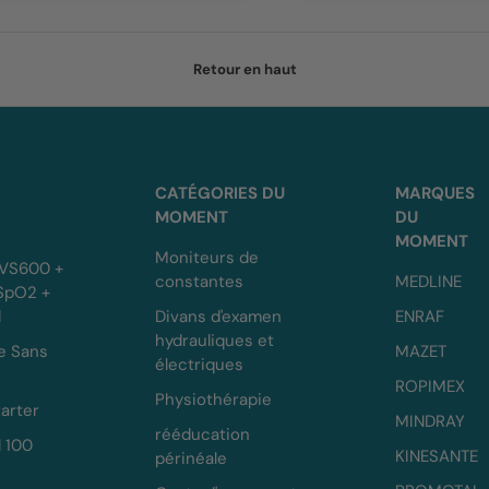
Retour en haut
CATÉGORIES DU
MARQUES
MOMENT
DU
MOMENT
Moniteurs de
 VS600 +
constantes
MEDLINE
 SpO2 +
d
Divans d'examen
ENRAF
hydrauliques et
e Sans
MAZET
électriques
ROPIMEX
Physiothérapie
arter
MINDRAY
rééducation
l 100
KINESANTE
périnéale