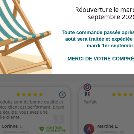
Réouverture le mard
septembre 202
Toute commande passée après 
août sera traitée et expédiée 
mardi 1er septembr
IENT
CLIC
DEVIS GRATUIT
sonnalisés
Payez en li
MERCI DE VOTRE COMPR
Réponse garantie sous 24H
ssionnel de
votre com
(jours ouvrés)