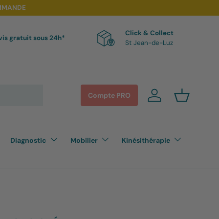
OMMANDE
Click & Collect
is gratuit sous 24h*
St Jean-de-Luz
Compte PRO
Se connecter
Panier
Diagnostic
Mobilier
Kinésithérapie