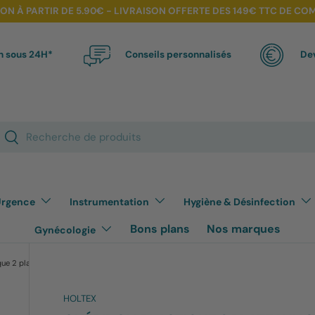
SON À PARTIR DE 5.90€ - LIVRAISON OFFERTE DES 149€ TTC DE C
n sous 24H*
Conseils personnalisés
Dev
cherche
Rechercher
rgence
Instrumentation
Hygiène & Désinfection
Bons plans
Nos marques
Gynécologie
Guéridon plastique 2 plateaux sans poignée
HOLTEX