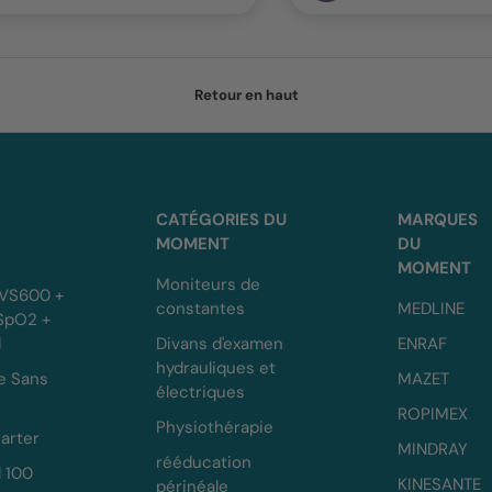
Retour en haut
CATÉGORIES DU
MARQUES
MOMENT
DU
MOMENT
Moniteurs de
 VS600 +
constantes
MEDLINE
 SpO2 +
d
Divans d'examen
ENRAF
hydrauliques et
e Sans
MAZET
électriques
ROPIMEX
Physiothérapie
arter
MINDRAY
rééducation
l 100
KINESANTE
périnéale