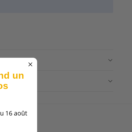
nd un
os
u 16 août