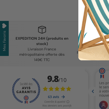
Mes Favoris
EXPEDITION 24H (produits en
SERVICE CL
stock)
Des conseils per
Livraison France
pour chaque profe
métropolitaine offerte dès
santé
149€ TTC