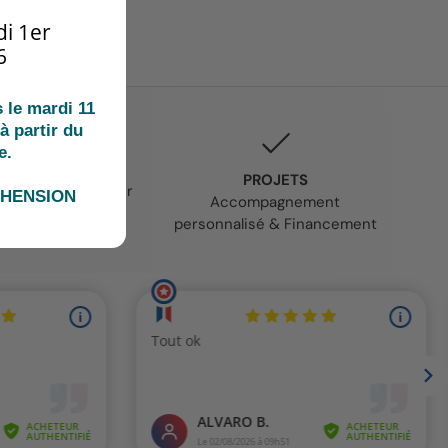
i 1er
6
le mardi 11
à partir du
e.
K & COLLECT
PROJETS
gne et venez retirer
ÉHENSION
Accompagnement
mande à St Jean-
personnalisé & Financement
de-Luz