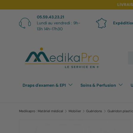
LIVRAI
Aller au contenu
05.59.43.23.21
Lundi au vendredi : 9h-
Expéditio
13h 14h-17h30
Re
Draps d'examen & EPI
Soins & Perfusion
U
Medikapro : Matériel médical
Mobilier
Guéridons