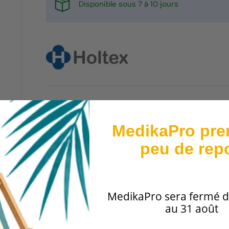
Disponible sous 7 à 10 jours
Paiement Sécurisé
MedikaPro pre
Livraison
peu de rep
MedikaPro sera fermé d
au 31 août