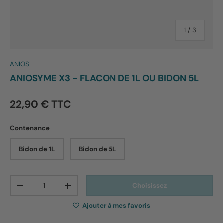
de
1
/
3
ANIOS
ANIOSYME X3 - FLACON DE 1L OU BIDON 5L
22,90 € TTC
Contenance
Bidon de 1L
Bidon de 5L
Qté
Choisissez
-
+
Ajouter à mes favoris