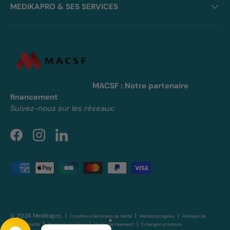
MEDIKAPRO & SES SERVICES
MACSF : Notre partenaire
financement
Suivez-nous sur les réseaux:
Facebook
Instagram
LinkedIn
Moyens de paiement acceptés
© 2026
Medikapro
. |
|
|
Conditions Générales de Vente
Mentions Légales
Politique de
|
|
|
Confidentialité
Modes de Livraison
Modes de Paiement
Échanges et retours