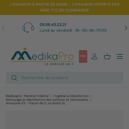
LIVRAISON À PARTIR DE 5.90€ - LIVRAISON OFFERTE DES
149€ TTC DE COMMANDE
Aller au contenu
05.59.43.23.21
Précédent
Sui
Lundi au vendredi : 9h-13h 14h-17h30
Menu
PRO
Se connecter
Panier
Recherche
Rechercher
Medikapro : Matériel médical
Hygiène & Désinfection
Nettoyage et désinfection des surfaces et instruments
Aniosyme X3 - Flacon de 1L ou Bidon 5L