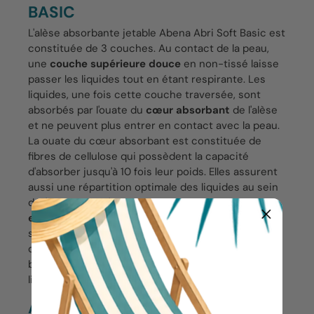
BASIC
L'alèse absorbante jetable Abena Abri Soft Basic est
constituée de 3 couches. Au contact de la peau,
une
couche supérieure douce
en non-tissé laisse
passer les liquides tout en étant respirante. Les
liquides, une fois cette couche traversée, sont
absorbés par l'ouate du
cœur absorbant
de l'alèse
et ne peuvent plus entrer en contact avec la peau.
La ouate du cœur absorbant est constituée de
fibres de cellulose qui possèdent la capacité
d'absorber jusqu'à 10 fois leur poids. Elles assurent
aussi une répartition optimale des liquides au sein
de l'alèse. Enfin, l'alèse comprend un
voile externe
en polyéthylène imperméable
, en contact avec la
surface à protéger (matelas, fauteuil...) et assurant
qu'aucun liquide ne puisse l'atteindre. Enfin, les
bords scellés de l'alèse préviennent toute fuite de
liquide.
ABENA ABRI SOFT BASIC : ALÈSES