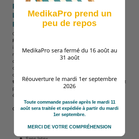
RESPECTUEUSES DE
MedikaPro prend un
L'ENVIRONNEMENT ET DE LA
peu de repos
PEAU
Ces alèses absorbantes sont
fabriquées en
France
, et sont labellisées Nordic Swan, ce qui
indique qu'elles ont un impact environnemental
MedikaPro sera fermé du 16 août au
réduit. La ouate du cœur absorbant est
31 août
certifiée
FSC
, les fibres de cellulose qui la
composent étant issues de forêts gérées de façon
durable. Elles disposent aussi du label
Oeko
Réouverture le mardi 1er septembre
tex standard 100
indiquant qu'elles ne contiennent
2026
pas de substances nocives. Enfin, elles ont
été
testées dermatologiquement
.
Toute commande passée après le mardi 11
août sera traitée et expédiée à partir du mardi
Caractéristiques :
1er septembre.
Fabriqué en France.
MERCI DE VOTRE COMPRÉHENSION
Imperméables.
Sans latex.