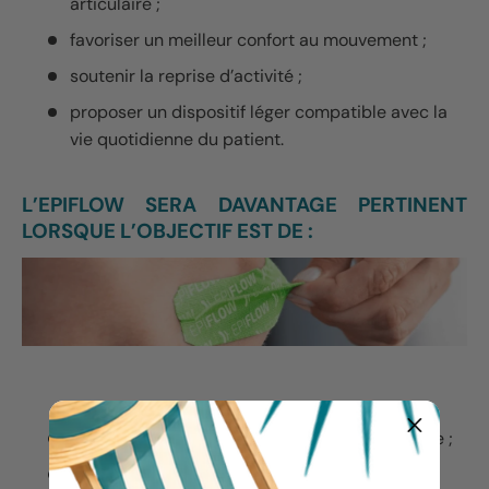
articulaire ;
favoriser un meilleur confort au mouvement ;
soutenir la reprise d’activité ;
proposer un dispositif léger compatible avec la
vie quotidienne du patient.
L’EPIFLOW SERA DAVANTAGE PERTINENT
LORSQUE L’OBJECTIF EST DE :
travailler une zone localisée pendant la séance ;
mobiliser les tissus cutanés superficiels ;