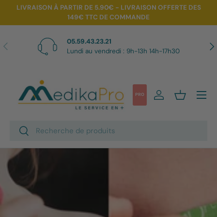
LIVRAISON À PARTIR DE 5.90€ - LIVRAISON OFFERTE DES
149€ TTC DE COMMANDE
Aller au contenu
05.59.43.23.21
Précédent
Sui
Lundi au vendredi : 9h-13h 14h-17h30
Menu
PRO
Se connecter
Panier
Recherche
Rechercher